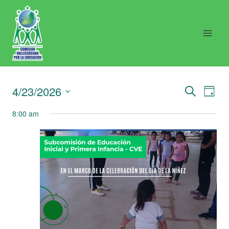
Saltar
al
contenido
Nav
N
4/23/2026
BUSCAR
DAY
Seleccionar
8:00 am
d
de
fecha.
vi
bús
d
y
E
vist