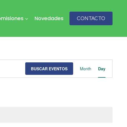
misiones
Novedades
CONTACTO
Naveg
BUSCAR EVENTOS
Month
Day
de
vistas
de
Event