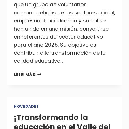
que un grupo de voluntarios
comprometidos de los sectores oficial,
empresarial, académico y social se
han unido en una misión: convertirse
en referentes del sector educativo
para el año 2025. Su objetivo es
contribuir a la transformación de la
calidad educativa…
TRANSFORMANDO
LEER MÁS
LA
EDUCACIÓN
EN
EL
VALLE
NOVEDADES
DEL
¡Transformando la
CAUCA:
educación en el Valle del
UNA