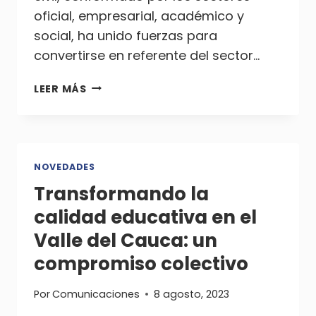
oficial, empresarial, académico y
social, ha unido fuerzas para
convertirse en referente del sector…
TRANSFORMANDO
LEER MÁS
LA
EDUCACIÓN
EN
EL
VALLE
NOVEDADES
DEL
Transformando la
CAUCA
calidad educativa en el
A
TRAVÉS
Valle del Cauca: un
DEL
compromiso colectivo
VOLUNTARIADO
Por
Comunicaciones
8 agosto, 2023