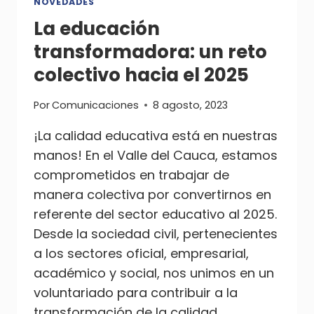
EL
NOVEDADES
VALLE
La educación
DEL
transformadora: un reto
CAUCA:
UN
colectivo hacia el 2025
COMPROMISO
COLECTIVO
Por
Comunicaciones
8 agosto, 2023
¡La calidad educativa está en nuestras
manos! En el Valle del Cauca, estamos
comprometidos en trabajar de
manera colectiva por convertirnos en
referente del sector educativo al 2025.
Desde la sociedad civil, pertenecientes
a los sectores oficial, empresarial,
académico y social, nos unimos en un
voluntariado para contribuir a la
transformación de la calidad