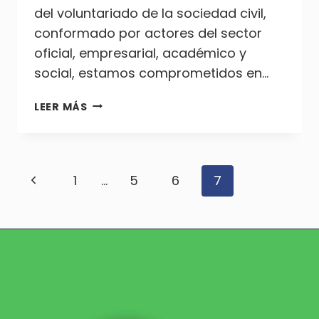
del voluntariado de la sociedad civil,
conformado por actores del sector
oficial, empresarial, académico y
social, estamos comprometidos en…
TRANSFORMANDO
LEER MÁS
LA
EDUCACIÓN
EN
EL
Navegación
Página
1
…
5
6
7
VALLE
DEL
anterior
de
CAUCA:
UN
COMPROMISO
página
COLECTIVO