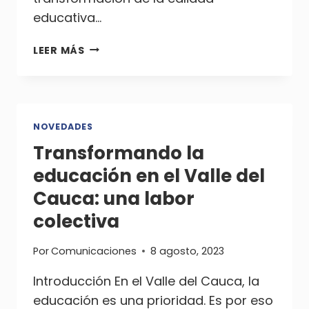
educativa…
LA
LEER MÁS
EDUCACIÓN
TRANSFORMADORA:
UN
RETO
COLECTIVO
NOVEDADES
HACIA
Transformando la
EL
educación en el Valle del
2025
Cauca: una labor
colectiva
Por
Comunicaciones
8 agosto, 2023
Introducción En el Valle del Cauca, la
educación es una prioridad. Es por eso