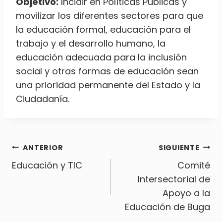
Objetivo:
Incidir en Políticas Públicas y
movilizar los diferentes sectores para que
la educación formal, educación para el
trabajo y el desarrollo humano, la
educación adecuada para la inclusión
social y otras formas de educación sean
una prioridad permanente del Estado y la
Ciudadanía.
Navegación
ANTERIOR
SIGUIENTE
Educación y TIC
Comité
de
Intersectorial de
Apoyo a la
entradas
Educación de Buga