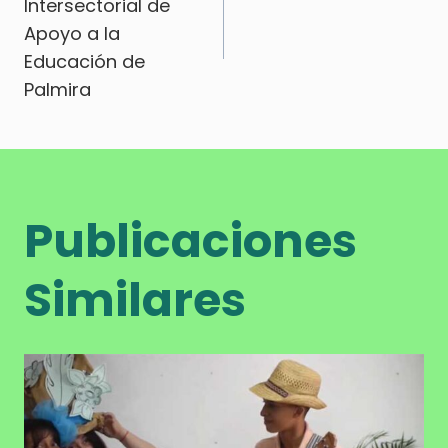
de
Intersectorial de
Apoyo a la
entradas
Educación de
Palmira
Publicaciones
Similares