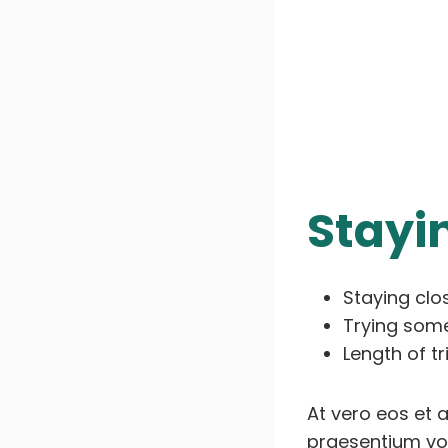
Stayi
Staying cl
Trying som
Length of tr
At vero eos et 
praesentium vol