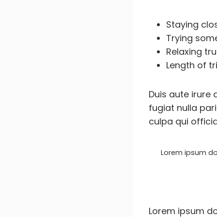
Staying cl
Trying som
Relaxing tr
Length of tr
Duis aute irure 
fugiat nulla par
culpa qui offici
Lorem ipsum dol
Lorem ipsum dol