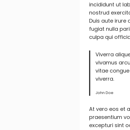
incididunt ut l
nostrud exercit
Duis aute irure 
fugiat nulla par
culpa qui offici
Viverra aliqu
vivamus arcu 
vitae congue
viverra.
John Doe
At vero eos et 
praesentium vol
excepturi sint o