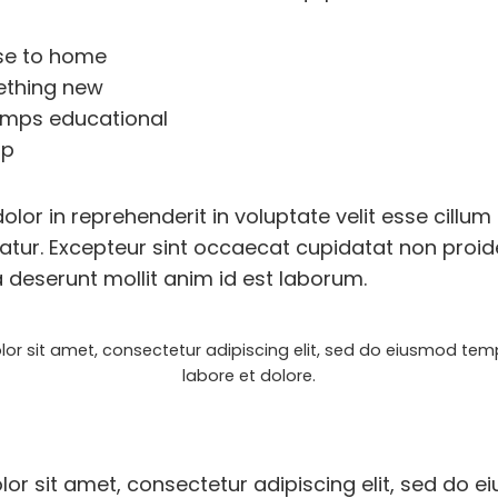
ose to home
ething new
umps educational
ip
dolor in reprehenderit in voluptate velit esse cillum
iatur. Excepteur sint occaecat cupidatat non proide
a deserunt mollit anim id est laborum.
or sit amet, consectetur adipiscing elit, sed do eiusmod temp
labore et dolore.
or sit amet, consectetur adipiscing elit, sed do