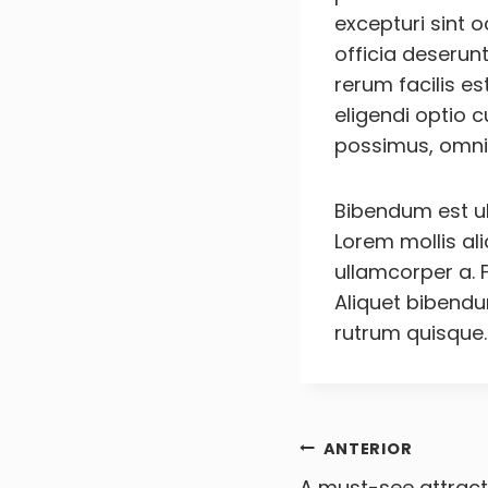
excepturi sint o
officia deserun
rerum facilis es
eligendi optio 
possimus, omni
Bibendum est ult
Lorem mollis al
ullamcorper a. 
Aliquet bibendum
rutrum quisque.
Navega
ANTERIOR
A must-see attracti