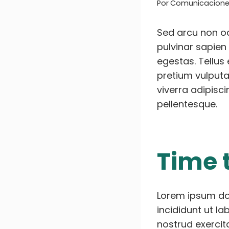
Por
Comunicacion
Sed arcu non od
pulvinar sapien
egestas. Tellus
pretium vulputa
viverra adipisci
pellentesque.
Time 
Lorem ipsum dol
incididunt ut l
nostrud exercit