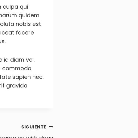
n culpa qui
Et harum quidem
soluta nobis est
aceat facere
s.
 id diam vel.
mpor commodo
tate sapien nec.
rit gravida
SIGUIENTE
f camping with dogs