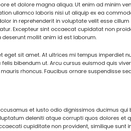
abore et dolore magna aliqua. Ut enim ad minim ve
ation ullamco laboris nisi ut aliquip ex ea commo
dolor in reprehenderit in voluptate velit esse cillum
iatur. Excepteur sint occaecat cupidatat non proide
a deserunt mollit anim id est laborum.
et eget sit amet. At ultrices mi tempus imperdiet nu
felis bibendum ut. Arcu cursus euismod quis viver
 mauris rhoncus. Faucibus ornare suspendisse sed 
accusamus et iusto odio dignissimos ducimus qui b
uptatum deleniti atque corrupti quos dolores et 
ccaecati cupiditate non provident, similique sunt i