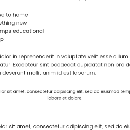
ose to home
ething new
umps educational
ip
dolor in reprehenderit in voluptate velit esse cillum
iatur. Excepteur sint occaecat cupidatat non proide
a deserunt mollit anim id est laborum.
or sit amet, consectetur adipiscing elit, sed do eiusmod temp
labore et dolore.
or sit amet, consectetur adipiscing elit, sed do