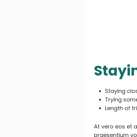
Stayi
Staying cl
Trying som
Length of tr
At vero eos et 
praesentium vol