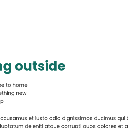
ng outside
ose to home
ething new
ip
accusamus et iusto odio dignissimos ducimus qui b
uptatum deleniti atque corrupti quos dolores et 