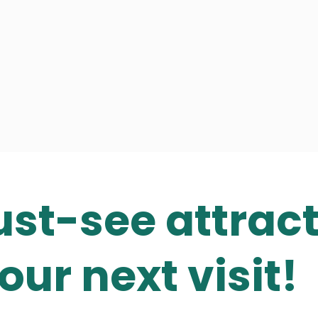
st-see attrac
our next visit!