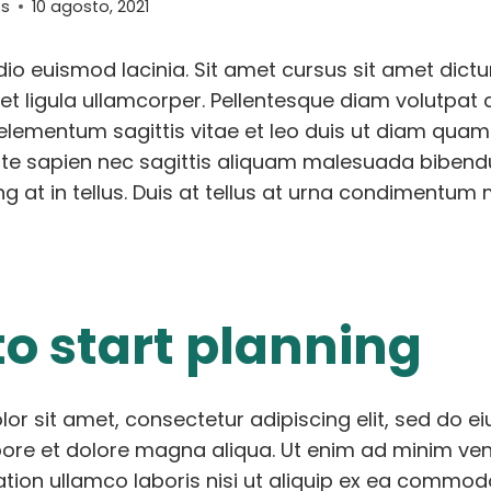
es
10 agosto, 2021
io euismod lacinia. Sit amet cursus sit amet dictu
 et ligula ullamcorper. Pellentesque diam volutp
 elementum sagittis vitae et leo duis ut diam quam
te sapien nec sagittis aliquam malesuada bibendu
ng at in tellus. Duis at tellus at urna condimentum 
to start planning
or sit amet, consectetur adipiscing elit, sed do
abore et dolore magna aliqua. Ut enim ad minim ve
ation ullamco laboris nisi ut aliquip ex ea commo