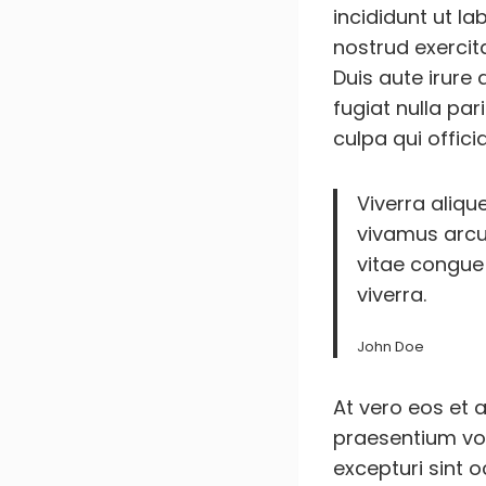
incididunt ut l
nostrud exercit
Duis aute irure 
fugiat nulla par
culpa qui offici
Viverra aliqu
vivamus arcu 
vitae congue
viverra.
John Doe
At vero eos et 
praesentium vol
excepturi sint o