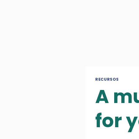
RECURSOS
A mu
for y