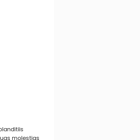
landitiis
quas molestias