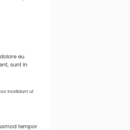
 dolore eu
nt, sunt in
or incididunt ut
 eiusmod tempor