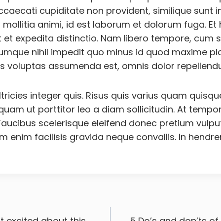
ccaecati cupiditate non provident, similique sunt i
t mollitia animi, id est laborum et dolorum fuga. 
t et expedita distinctio. Nam libero tempore, cum 
cumque nihil impedit quo minus id quod maxime pl
s voluptas assumenda est, omnis dolor repellendu
ricies integer quis. Risus quis varius quam quisque
iquam ut porttitor leo a diam sollicitudin. At te
Faucibus scelerisque eleifend donec pretium vulpu
 enim facilisis gravida neque convallis. In hendre
ción
t excited about this
5 Do’s and don’ts o