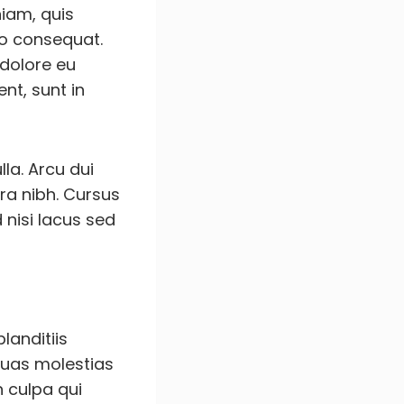
niam, quis
do consequat.
 dolore eu
nt, sunt in
lla. Arcu dui
ra nibh. Cursus
nisi lacus sed
landitiis
quas molestias
n culpa qui