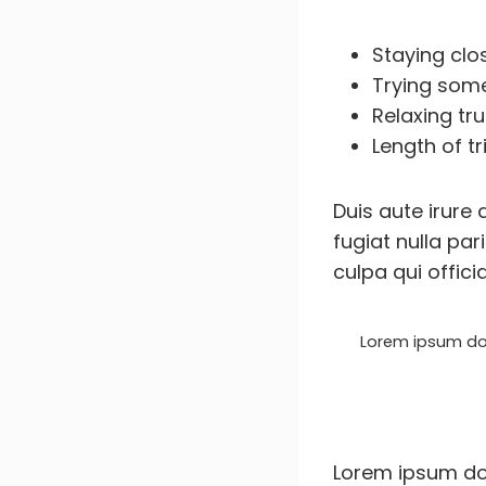
Staying cl
Trying som
Relaxing tr
Length of tr
Duis aute irure 
fugiat nulla par
culpa qui offici
Lorem ipsum dol
Lorem ipsum dol