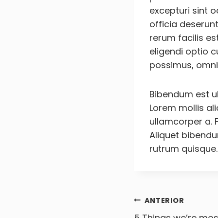
excepturi sint o
officia deserun
rerum facilis es
eligendi optio 
possimus, omni
Bibendum est ult
Lorem mollis al
ullamcorper a. 
Aliquet bibendum
rutrum quisque.
Navega
ANTERIOR
5 Things we’re mos