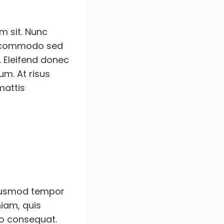
m sit. Nunc
at commodo sed
. Eleifend donec
m. At risus
mattis
 eiusmod tempor
niam, quis
do consequat.