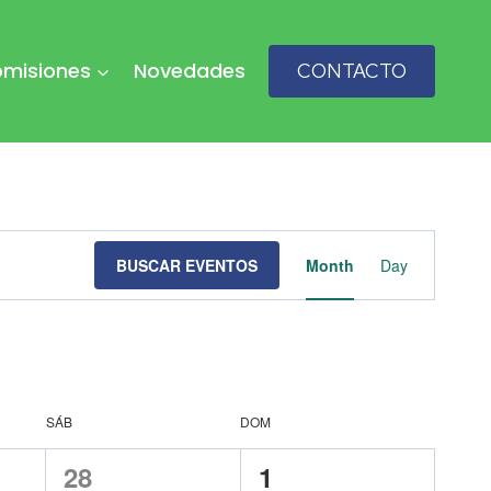
misiones
Novedades
CONTACTO
Naveg
BUSCAR EVENTOS
Month
Day
de
vistas
de
SÁB
DOM
Event
0
0
28
1