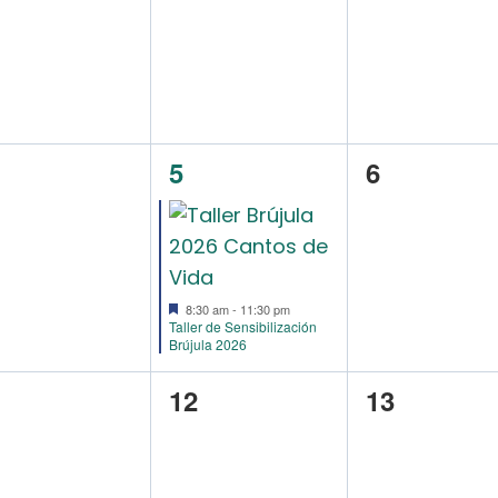
entos,
eventos,
eventos,
1
0
5
6
entos,
evento,
eventos,
8:30 am
-
11:30 pm
Taller de Sensibilización
Brújula 2026
0
0
1
12
13
entos,
eventos,
eventos,