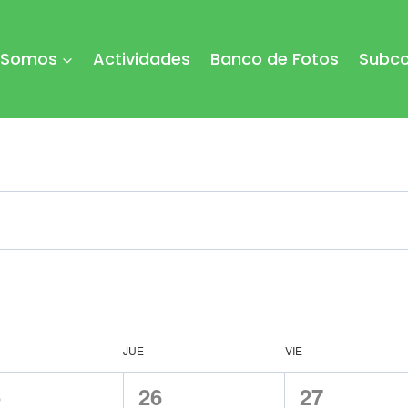
 Somos
Actividades
Banco de Fotos
Subco
JUE
VIE
0
0
5
26
27