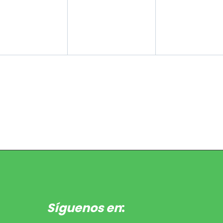
entos,
eventos,
eventos,
Síguenos en
: