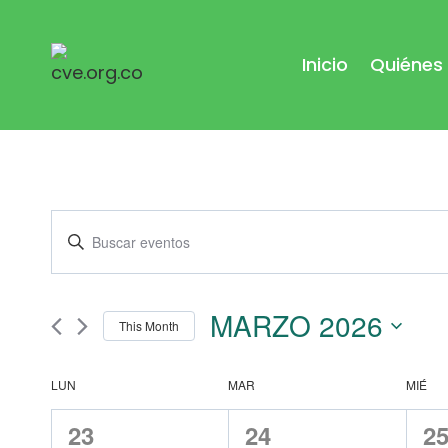
Saltar
al
Inicio
Quiénes
contenido
Navegación
Introduce
la
de
palabra
MARZO 2026
clave.
This Month
búsqueda
Busca
Seleccionar
Eventos
Calendario
fecha.
LUN
MAR
MIÉ
y
para
0
0
0
23
24
2
la