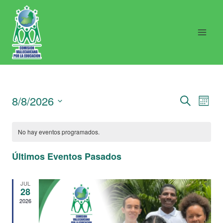
Saltar
al
contenido
Nav
N
8/8/2026
BUSCAR
MONT
Seleccionar
d
de
fecha.
No hay eventos programados.
vi
Últimos Eventos Pasados
bús
d
JUL
y
28
E
2026