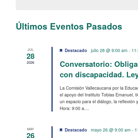
y
para
la
vistas
palabra
Últimos Eventos Pasados
clave.
de
JUL
Destacado
julio 28 @ 9:00 am
-
11
Eventos
28
Conversatorio: Obliga
2026
con discapacidad. Ley
La Comisión Vallecaucana por la Educac
el apoyo del Instituto Tobias Emanuel, ti
un espacio para el diálogo, la reflexión 
Hora: 9:00 a....
MAY
Destacado
mayo 26 @ 9:00 am
-
1
26