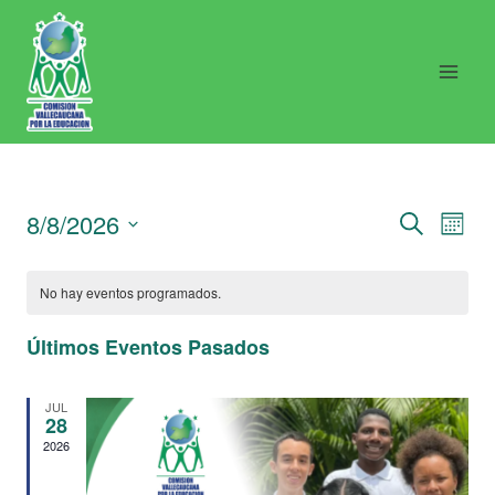
Saltar
al
contenido
Nav
N
8/8/2026
BUSCAR
MONT
Seleccionar
d
de
fecha.
No hay eventos programados.
vi
Últimos Eventos Pasados
bús
d
JUL
y
28
E
2026