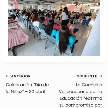
Navegación
ANTERIOR
SIGUIENTE
Celebración “Día de
La Comisión
de
la Niñez” – 30 abril
Vallecaucana por la
Educación reafirma
entradas
su compromiso por